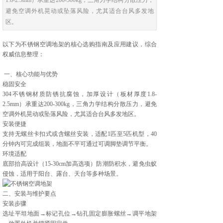
1.8-2.5mm）承重达200-300kg，三角力学结构分散压力，
避免空调外机晃动或坠落风险，尤其适合台风多发地
区。
以下为不锈钢空调地架的核心选购指南及应用建议，综合
权威信息整理：
一、核心功能与优势
稳固安全‌
304不锈钢材质防锈抗腐蚀，加厚设计（板材厚度1.8-
2.5mm）承重达200-300kg，三角力学结构分散压力，避免
空调外机晃动或坠落风险，尤其适合台风多发地区。
安装便捷‌
支持无螺丝卡扣式或含螺丝安装，适配1匹至5匹机型，40
分钟内可完成组装，地面不平可通过可调脚垫调节平衡。
环境适配‌
底部抬高设计（15-30cm加高选项）防潮防积水，避免虫蚁
侵蚀，适用于阳台、露台、天台等多种场景。
二、安装与维护要点
安装步骤‌
选址平坦地面→标记孔位→钻孔固定膨胀螺丝→调平地架