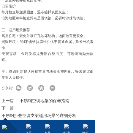
→放置外机并锁紧固定件。
日常维护‌
每月检查螺丝紧固度，湿布擦拭表面灰尘；
沿海地区每年检查焊点是否锈蚀，必要时涂抹防锈油。
三、适用场景推荐
高层住宅‌：避免外墙打孔破坏结构，地面放置更安全。
潮湿环境‌：304不锈钢抗腐蚀性优于普通金属，延长外机寿
命。
美观需求‌：金属质感提升阳台整洁度，可选镜面抛光款
式。
注：选购时需确认外机重量与地架承重匹配，安装建议由
专业人员操作。
分享到:
上一篇：
不锈钢空调地架的保养指南
下一篇：
不锈钢折叠空调支架适用场景的详细分析