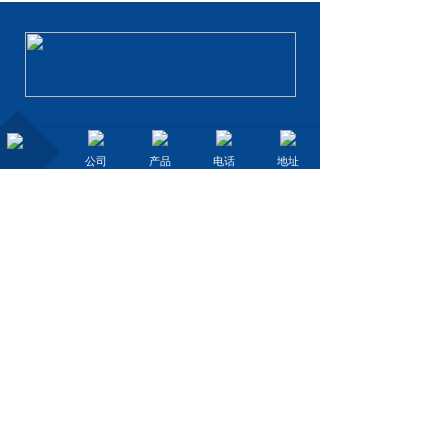
136 0032 4970
/
138 0264 3370
公司
产品
电话
地址
linfahua@fschangze.com
广东省佛山市顺德区容桂镇扁滘居委会和
丰路4号首层